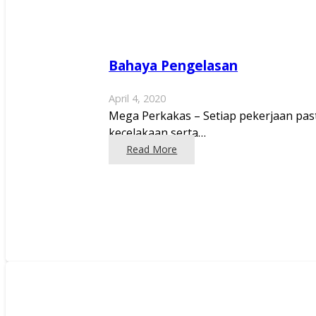
Bahaya Pengelasan
April 4, 2020
Mega Perkakas – Setiap pekerjaan past
kecelakaan serta…
Read More