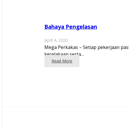
Bahaya Pengelasan
April 4, 2020
Mega Perkakas – Setiap pekerjaan past
kecelakaan serta…
Read More