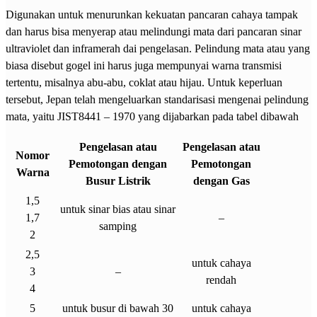
Digunakan untuk menurunkan kekuatan pancaran cahaya tampak
dan harus bisa menyerap atau melindungi mata dari pancaran sinar
ultraviolet dan inframerah dai pengelasan. Pelindung mata atau yang
biasa disebut gogel ini harus juga mempunyai warna transmisi
tertentu, misalnya abu-abu, coklat atau hijau. Untuk keperluan
tersebut, Jepan telah mengeluarkan standarisasi mengenai pelindung
mata, yaitu JIST8441 – 1970 yang dijabarkan pada tabel dibawah
Pengelasan atau
Pengelasan atau
Nomor
Pemotongan dengan
Pemotongan
Warna
Busur Listrik
dengan Gas
1,5
untuk sinar bias atau sinar
1,7
–
samping
2
2,5
untuk cahaya
3
–
rendah
4
5
untuk busur di bawah 30
untuk cahaya