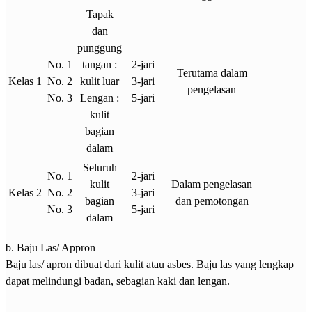
Tapak
dan
punggung
No. 1
tangan :
2-jari
Terutama dalam
Kelas 1
No. 2
kulit luar
3-jari
pengelasan
No. 3
Lengan :
5-jari
kulit
bagian
dalam
Seluruh
No. 1
2-jari
kulit
Dalam pengelasan
Kelas 2
No. 2
3-jari
bagian
dan pemotongan
No. 3
5-jari
dalam
b. Baju Las/ Appron
Baju las/ apron dibuat dari kulit atau asbes. Baju las yang lengkap
dapat melindungi badan, sebagian kaki dan lengan.