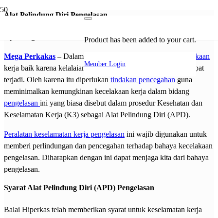
Alat Pelindung Diri Pengelasan
7 years ago
Product
has been added to your cart.
Mega Perkakas
–
Dalam pekerjaan
pengelasan
,
resiko kecelakaan
Member Login
kerja baik karena kelalaian maupun sebab lainnya mungkin dapat
terjadi. Oleh karena itu diperlukan
tindakan pencegahan
guna
meminimalkan kemungkinan kecelakaan kerja dalam bidang
pengelasan
ini yang biasa disebut dalam prosedur Kesehatan dan
Keselamatan Kerja (K3) sebagai Alat Pelindung Diri (APD).
Peralatan keselamatan kerja pengelasan
ini wajib digunakan untuk
memberi perlindungan dan pencegahan terhadap bahaya kecelakaan
pengelasan. Diharapkan dengan ini dapat menjaga kita dari bahaya
pengelasan.
Syarat Alat Pelindung Diri (APD) Pengelasan
Balai Hiperkas telah memberikan syarat untuk keselamatan kerja