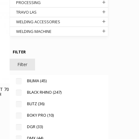
PROCESSING
TRAVO LAS
WELDING ACCESSORIES
WELDING MACHINE
FILTER
Filter
BILIMA
(45)
T 70
BLACK RHINO
(247)
H
rent
BLITZ
(36)
ce
BOKY PRO
(10)
.475.000.
DGR
(33)
DMX
(44)