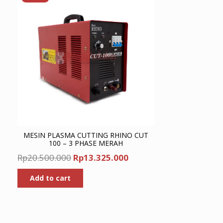
MESIN PLASMA CUTTING RHINO CUT
100 – 3 PHASE MERAH
Original
Current
Rp
20.500.000
Rp
13.325.000
price
price
Add to cart
was:
is:
Rp20.500.000.
Rp13.325.000.