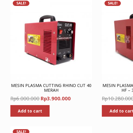
SALE!
SALE!
MESIN PLASMA CUTTING RHINO CUT 40
MESIN PLASMA
MERAH
HF –
Original
Current
Rp
6.000.000
Rp
3.900.000
Rp
10.280.00
price
price
Add to cart
Add to car
was:
is:
Rp6.000.000.
Rp3.900.000.
SALE!